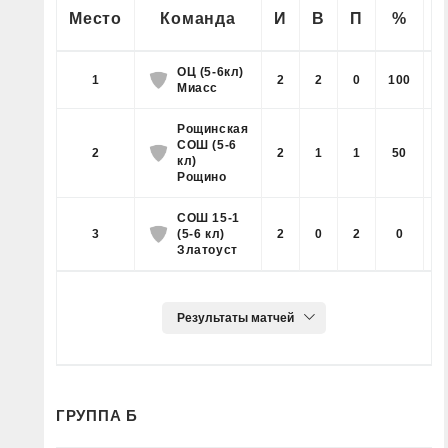
П
Место
Команда
И
В
П
%
ОЦ (5-6кл)
1
2
2
0
100
Миасс
Рощинская
СОШ (5-6
2
2
1
1
50
кл)
Рощино
СОШ 15-1
3
(5-6 кл)
2
0
2
0
Златоуст
ГРУППА Б