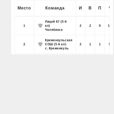
Место
Команда
И
В
П
%
Лицей 67 (5-6
1
кл)
2
2
0
100
Челябинск
Кременкульская
2
СОШ (5-6 кл)
2
1
1
50
с. Кременкуль
Уйская СОШ (5-6
3
кл)
2
0
2
0
Уйский район
ПЛЕЙ-ОФФ
©2026 БАСКЕТБОЛЬНЫЙ ПОРТАЛ