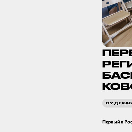
ПЕР
РЕГ
БАС
КОВ
07 ДЕКА
Первый в Ро