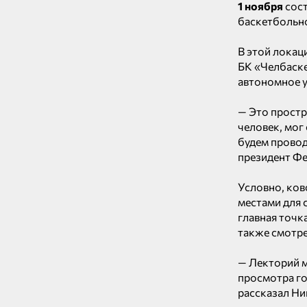
1 ноября
сост
баскетбольн
В этой локац
БК «Челбаске
автономное у
— Это простр
человек, мог
будем провод
президент Ф
Условно, ков
местами для 
главная точк
также смотре
— Лекторий м
просмотра г
рассказал Ни