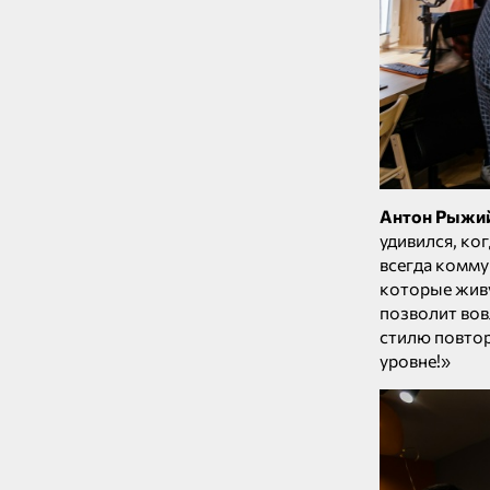
Антон Рыжи
удивился, ко
всегда комму
которые живу
позволит вов
стилю повтор
уровне!»