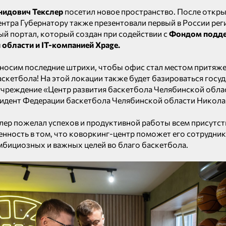
нидович Текслер
посетил новое пространство. После откр
нтра Губернатору также презентовали первый в России ре
й портал, который создан при содействии с
Фондом подде
области и IT-компанией Xpage.
носим последние штрихи, чтобы офис стал местом притяже
скетбола! На этой локации также будет базироваться госу
чреждение «Центр развития баскетбола Челябинской обла
идент Федерации баскетбола Челябинской области Никола
лер пожелал успехов и продуктивной работы всем присутс
енность в том, что коворкинг-центр поможет его сотрудни
мбициозных и важных целей во благо баскетбола.