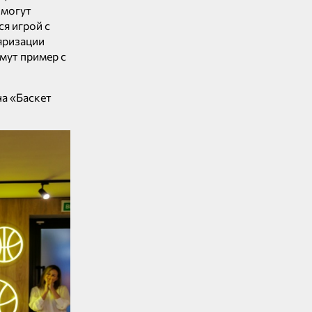
 могут
ся игрой с
яризации
мут пример с
а «Баскет
.