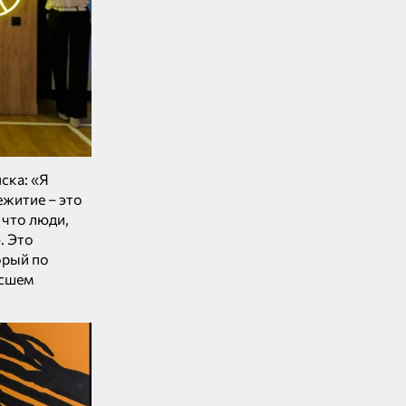
ска: «Я
ежитие – это
 что люди,
. Это
орый по
ысшем