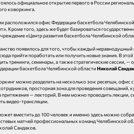
оялось официальное открытие первого в России регионал
ого коворкинга.
ии расположился офис Федерации баскетбола Челябинской
т». Кроме того, здесь же будет базироваться государствен
чреждение «Центр развития баскетбола Челябинской обла
анство появилось для того, чтобы каждый неравнодушный 
 сюда прийти поработать или получить новые знания. В это
ить тренинги, семинары, а также стратегические сессии, — 
едерации баскетбола Челябинской области
Николай Сандак
оркинг можно разделить на несколько зон: ресепшн, офис 
сотрудников, просторная зона для проведения совещаний, к
а притяжения — лекторий. В нем можно проводить лекции, с
ть видео-трансляции.
ожет вместить до 100 человек и именно здесь можно собра
остевых матчей профессиональных команд Челябинской об
колай Сандаков.