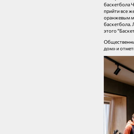
баскетбола Ч
прийти все ж
оранжевым мя
баскетбола. 
этого "Баске
Общественны
дом» и отмет