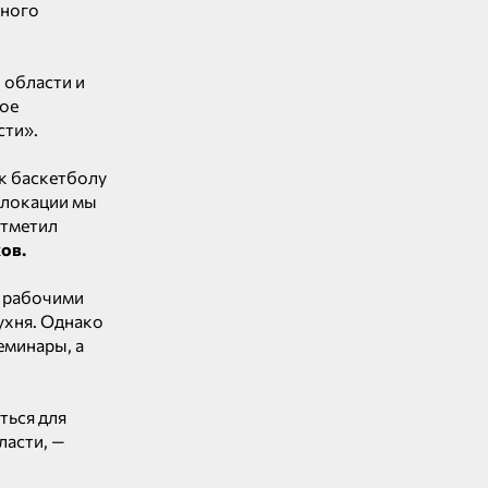
ьного
 области и
ное
сти».
к баскетболу
й локации мы
отметил
ов.
с рабочими
ухня. Однако
еминары, а
ться для
ласти, —