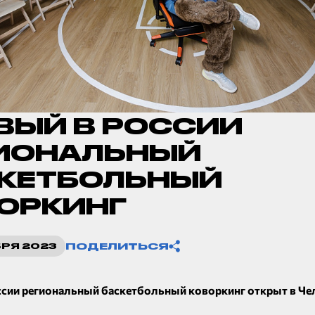
ВЫЙ В РОССИИ
ИОНАЛЬНЫЙ
КЕТБОЛЬНЫЙ
ОРКИНГ
Копировать ссылку
ПОДЕЛИТЬСЯ
БРЯ 2023
ссии региональный баскетбольный коворкинг открыт в Че