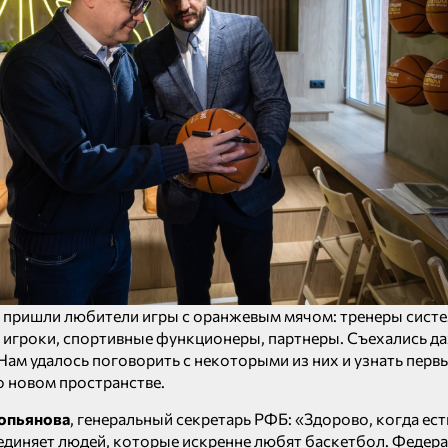
 пришли любители игры с оранжевым мячом: тренеры сист
 игроки, спортивные функционеры, партнеры. Съехались да
 Нам удалось поговорить с некоторыми из них и узнать перв
о новом пространстве.
опьянова
, генеральный секретарь РФБ: «Здорово, когда ест
диняет людей, которые искренне любят баскетбол. Федер