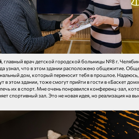
й
, главный врач детской городской больницы №8 г. Челябин
гда узнал, что в этом здании расположено общежитие. Общ
нальный дом, который переносит тебя в прошлое. Надеюсь,
т в этом здании, тоже смогут прийти в гости в «Баскет дом»
лечь их в спорт. Мне очень понравился конференц-зал, кот
яет спортивный зал. Это не новая идея, но реализация на в