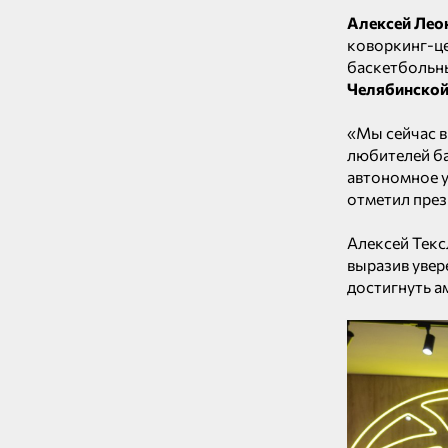
Алексей Лео
коворкинг-це
баскетбольны
Челябинской 
«Мы сейчас в
любителей ба
автономное у
отметил през
Алексей Текс
выразив увер
достигнуть а