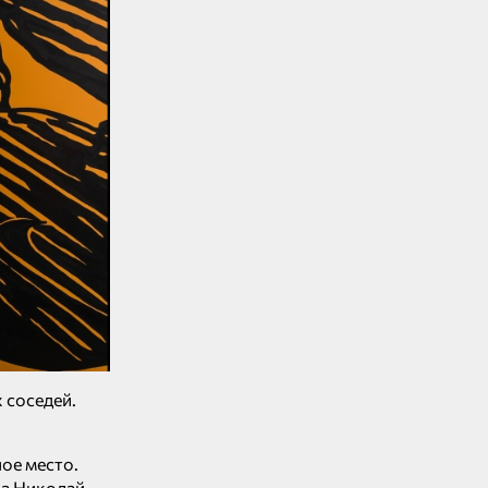
 соседей.
ое место.
да Николай