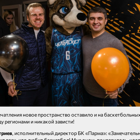
чатления новое пространство оставило и на баскетбольных
 регионами и никакой зависти!
триев
, исполнительный директор БК «Парма»: «Замечательн
т всех, кто любит баскетбол! Мне очень понравилось, ког