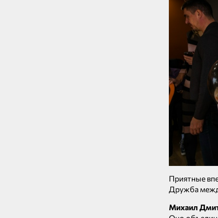
Приятные впе
Дружба между
Михаил Дми
Оно объедини