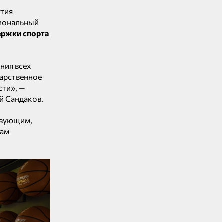
ытия
гиональный
ржки спорта
ния всех
дарственное
сти», —
й Сандаков.
твующим,
кам