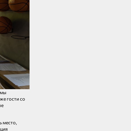
емы
же гости со
ые
ь место,
ация