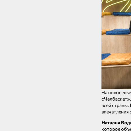
На новоселье
«Челбаскет»,
всей страны.
впечатления 
Наталья Вод
которое объе